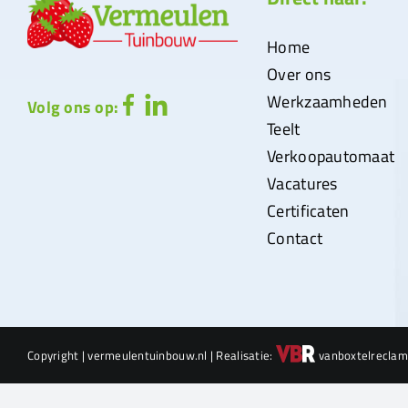
Home
Over ons
Werkzaamheden
Volg ons op:
Teelt
Verkoopautomaat
Vacatures
Certificaten
Contact
Copyright | vermeulentuinbouw.nl | Realisatie:
vanboxtelreclam