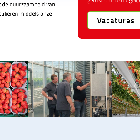
gerust om de mogelij
t de duurzaamheid van
culieren middels onze
Vacatures