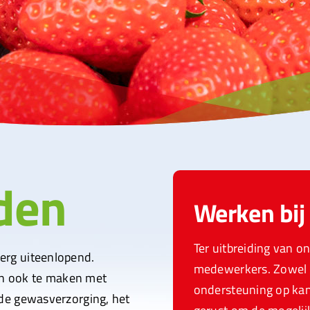
den
Werken bij
Ter uitbreiding van on
erg uiteenlopend.
medewerkers. Zowel 
dan ook te maken met
ondersteuning op kan
de gewasverzorging, het