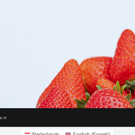
e.nl
Nederlands
English
(
Engels
)